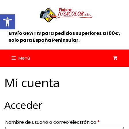
Saltar
al
Abrir barra de herramientas
contenido
Envío GRATIS para pedidos superiores a 100€,
solo para España Peninsular.
Menú
Mi cuenta
Acceder
Obligatorio
Nombre de usuario o correo electrónico
*