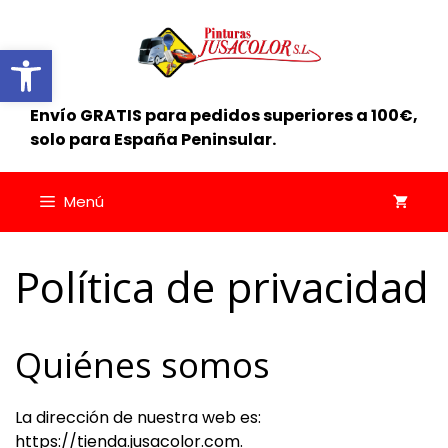
Saltar
al
Abrir barra de herramientas
contenido
Envío GRATIS para pedidos superiores a 100€,
solo para España Peninsular.
Menú
Política de privacidad
Quiénes somos
La dirección de nuestra web es:
https://tienda.jusacolor.com.