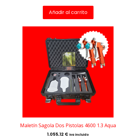
Añadir al carrito
Maletín Sagola Dos Pistolas 4600 1.3 Aqua
1.055,12
€
Iva incluido