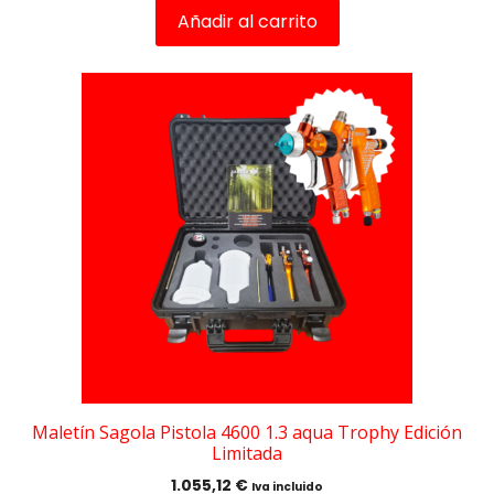
Añadir al carrito
Maletín Sagola Pistola 4600 1.3 aqua Trophy Edición
Limitada
1.055,12
€
Iva incluido