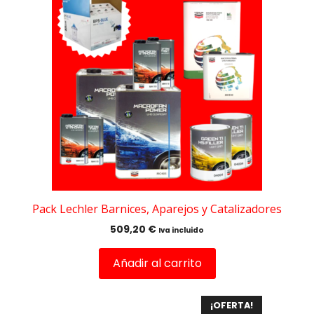
Pack Lechler Barnices, Aparejos y Catalizadores
509,20
€
Iva incluido
Añadir al carrito
¡OFERTA!