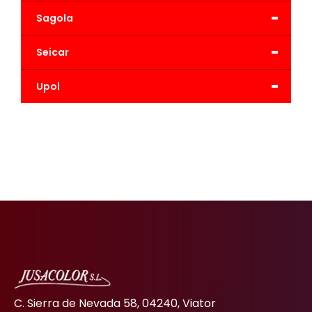
-
Sagola
-
Seicar
-
Upol
C. Sierra de Nevada 58, 04240, Viator