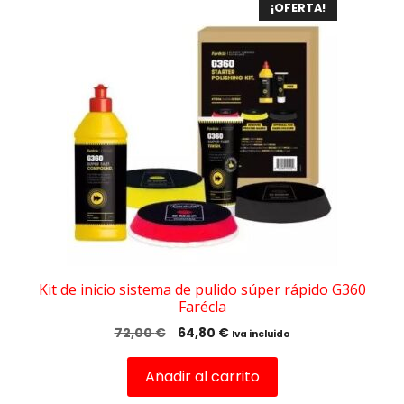
¡OFERTA!
Kit de inicio sistema de pulido súper rápido G360
Farécla
El
El
72,00
€
64,80
€
Iva incluido
precio
precio
original
actual
Añadir al carrito
era:
es: