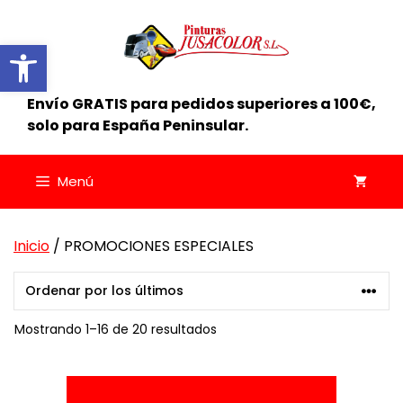
Saltar
al
Abrir barra de herramientas
contenido
Envío GRATIS para pedidos superiores a 100€,
solo para España Peninsular.
Menú
Inicio
/ PROMOCIONES ESPECIALES
Ordenado
Mostrando 1–16 de 20 resultados
por
los
Este
últimos