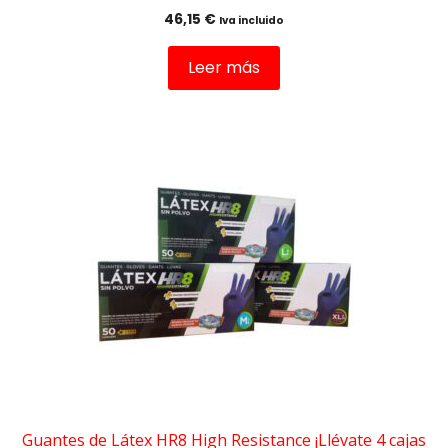
46,15
€
Iva incluido
Leer más
Este
producto
tiene
múltiples
variantes.
Las
opciones
se
pueden
elegir
en
la
página
de
Guantes de Látex HR8 High Resistance ¡Llévate 4 cajas