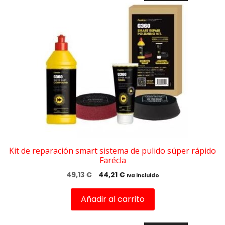
Kit de reparación smart sistema de pulido súper rápido
Farécla
El
El
49,13
€
44,21
€
Iva incluido
precio
precio
original
actual
Añadir al carrito
era:
es:
49,13 €.
44,21 €.