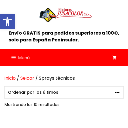
Saltar
al
Abrir barra de herramientas
contenido
Envío GRATIS para pedidos superiores a 100€,
solo para España Peninsular.
Menú
Inicio
/
Seicar
/ Sprays técnicos
Ordenado
Mostrando los 10 resultados
por
los
Este
últimos