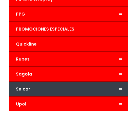
-
PPG
PROMOCIONES ESPECIALES
Quickline
-
Rupes
-
Sagola
-
Seicar
-
Upol