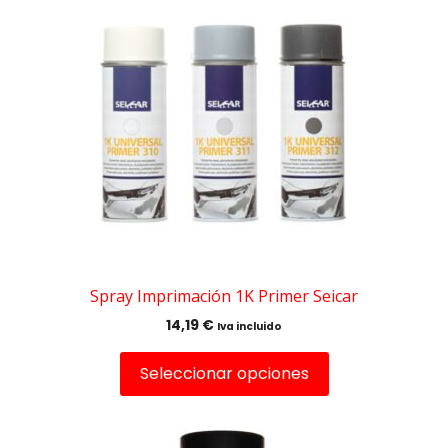
producto
tiene
múltiples
variantes.
Las
opciones
se
pueden
elegir
en
la
página
de
Spray Imprimación 1K Primer Seicar
producto
14,19
€
Iva incluido
Seleccionar opciones