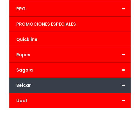
-
PPG
PROMOCIONES ESPECIALES
Quickline
-
Rupes
-
Sagola
-
Seicar
-
Upol