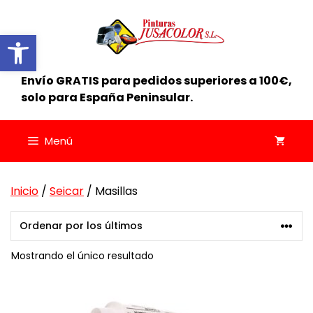
Saltar
al
Abrir barra de herramientas
contenido
Envío GRATIS para pedidos superiores a 100€,
solo para España Peninsular.
Menú
Inicio
/
Seicar
/ Masillas
Mostrando el único resultado