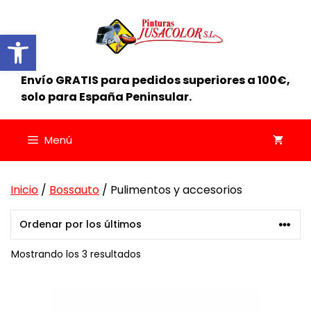
Saltar
al
Abrir barra de herramientas
contenido
Envío GRATIS para pedidos superiores a 100€,
solo para España Peninsular.
Menú
Inicio
/
Bossauto
/ Pulimentos y accesorios
Ordenado
Mostrando los 3 resultados
por
los
últimos