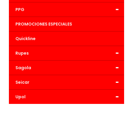
-
PPG
PROMOCIONES ESPECIALES
Quickline
-
Rupes
-
Sagola
-
Seicar
-
Upol