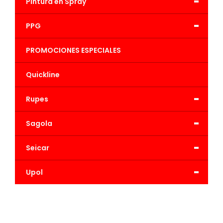
-
Pintura en Spray
-
PPG
PROMOCIONES ESPECIALES
Quickline
-
Rupes
-
Sagola
-
Seicar
-
Upol