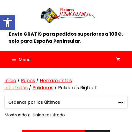
Saltar
al
Abrir barra de herramientas
contenido
Envío GRATIS para pedidos superiores a 100€,
solo para España Peninsular.
Menú
Inicio
/
Rupes
/
Herramientas
eléctricas
/
Pulidoras
/ Pulidoras Bigfoot
Mostrando el único resultado