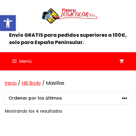
Saltar
al
Abrir barra de herramientas
contenido
Envío GRATIS para pedidos superiores a 100€,
solo para España Peninsular.
Menú
Inicio
/
HB Body
/ Masillas
Ordenado
Mostrando los 4 resultados
por
los
últimos