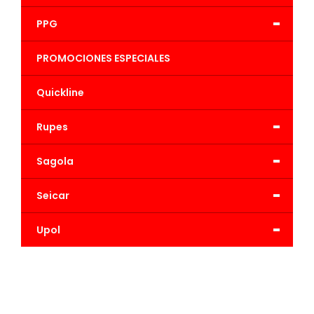
-
PPG
PROMOCIONES ESPECIALES
Quickline
-
Rupes
-
Sagola
-
Seicar
-
Upol