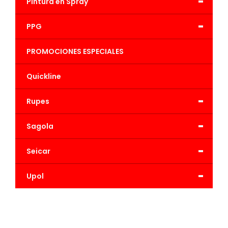
-
Pintura en Spray
-
PPG
PROMOCIONES ESPECIALES
Quickline
-
Rupes
-
Sagola
-
Seicar
-
Upol