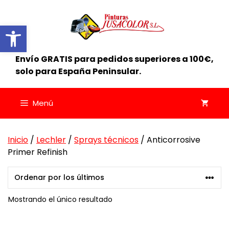
Saltar
al
Abrir barra de herramientas
contenido
Envío GRATIS para pedidos superiores a 100€,
solo para España Peninsular.
Menú
Inicio
/
Lechler
/
Sprays técnicos
/ Anticorrosive
Primer Refinish
Mostrando el único resultado