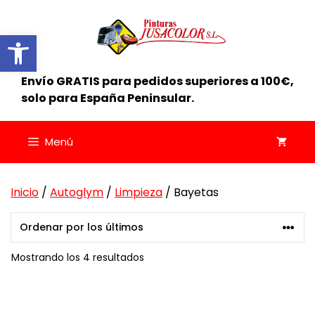
Saltar
al
Abrir barra de herramientas
contenido
Envío GRATIS para pedidos superiores a 100€,
solo para España Peninsular.
Menú
Inicio
/
Autoglym
/
Limpieza
/ Bayetas
Ordenado
Mostrando los 4 resultados
por
los
últimos