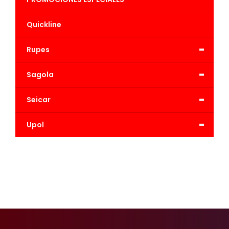
Quickline
-
Rupes
-
Sagola
-
Seicar
-
Upol