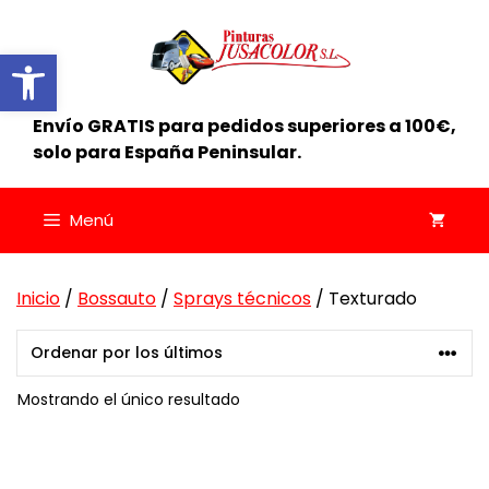
Saltar
al
Abrir barra de herramientas
contenido
Envío GRATIS para pedidos superiores a 100€,
solo para España Peninsular.
Menú
Inicio
/
Bossauto
/
Sprays técnicos
/ Texturado
Mostrando el único resultado