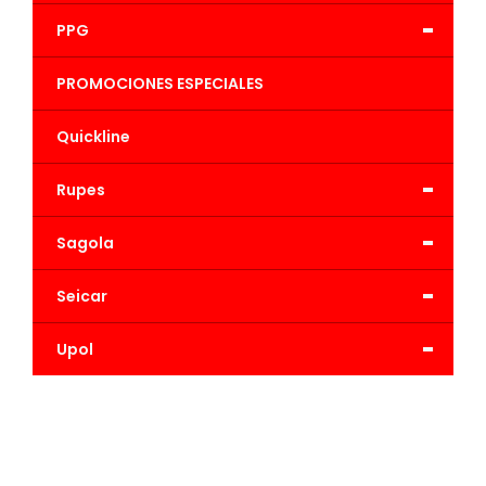
-
PPG
PROMOCIONES ESPECIALES
Quickline
-
Rupes
-
Sagola
-
Seicar
-
Upol