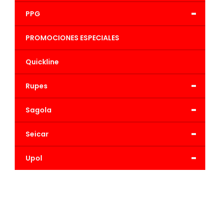
-
PPG
PROMOCIONES ESPECIALES
Quickline
-
Rupes
-
Sagola
-
Seicar
-
Upol