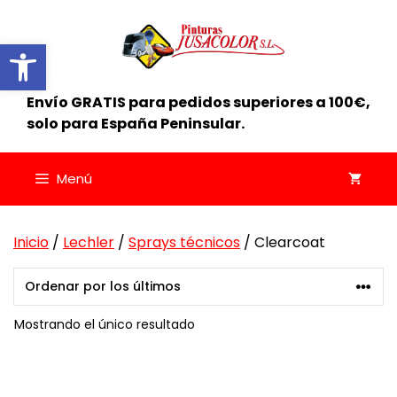
Saltar
al
Abrir barra de herramientas
contenido
Envío GRATIS para pedidos superiores a 100€,
solo para España Peninsular.
Menú
Inicio
/
Lechler
/
Sprays técnicos
/ Clearcoat
Mostrando el único resultado