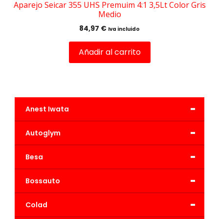
Aparejo Seicar 355 UHS Premuim 4:1 3,5Lt Color Gris
Medio
84,97
€
Iva incluido
Añadir al carrito
-
Anest Iwata
-
Autoglym
-
Besa
-
Bossauto
-
Colad