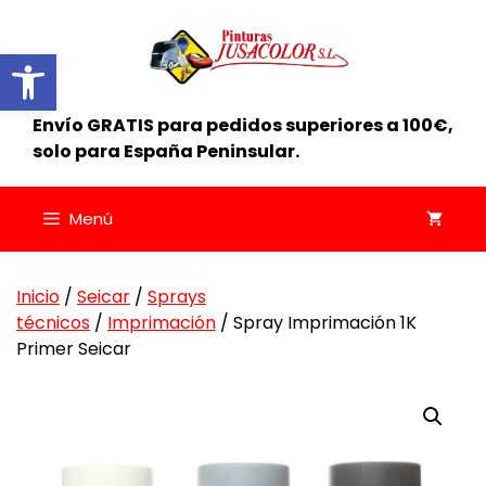
Saltar
al
Abrir barra de herramientas
contenido
Envío GRATIS para pedidos superiores a 100€,
solo para España Peninsular.
Menú
Inicio
/
Seicar
/
Sprays
técnicos
/
Imprimación
/ Spray Imprimación 1K
Primer Seicar