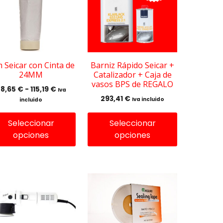
tiples
múltiples
iantes.
variantes.
Las
iones
opciones
se
eden
pueden
m Seicar con Cinta de
Barniz Rápido Seicar +
24MM
Catalizador + Caja de
gir
elegir
vasos BPS de REGALO
en
Rango
78,65
€
-
115,19
€
Iva
la
de
293,41
€
Iva incluido
incluido
precios:
ina
página
desde
Seleccionar
de
Seleccionar
78,65 €
ducto
opciones
producto
opciones
hasta
115,19 €