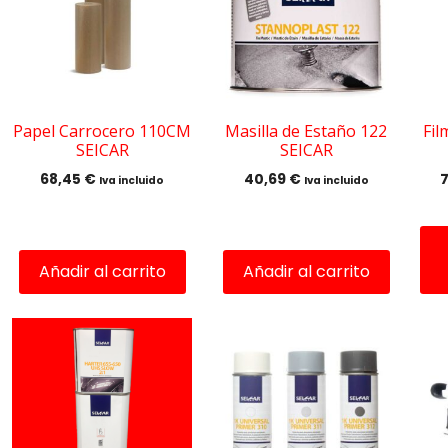
múl
var
Las
opc
se
pu
Papel Carrocero 110CM
Masilla de Estaño 122
Fil
SEICAR
SEICAR
ele
en
68,45
€
40,69
€
Iva incluido
Iva incluido
la
pág
de
Añadir al carrito
Añadir al carrito
pro
Este
producto
tiene
múltiples
variantes.