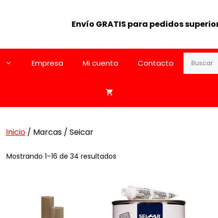
Envío GRATIS para pedidos superior
Empresa
Mi cuenta
Contacto
Inicio
/ Marcas / Seicar
Ordenado
Mostrando 1–16 de 34 resultados
por
los
Est
últimos
pro
tie