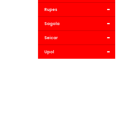
-
Rupes
-
Sagola
-
Seicar
-
Upol