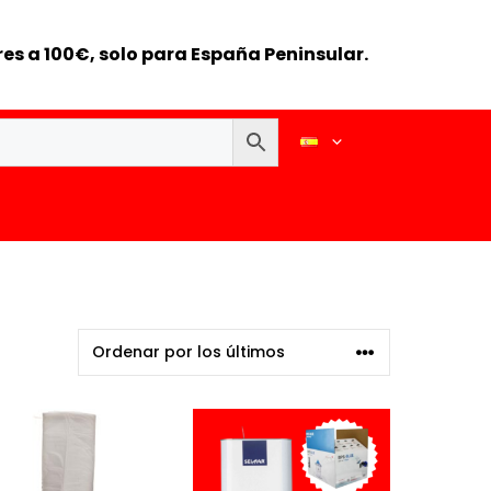
es a 100€, solo para España Peninsular.
e
Este
ducto
producto
ne
tiene