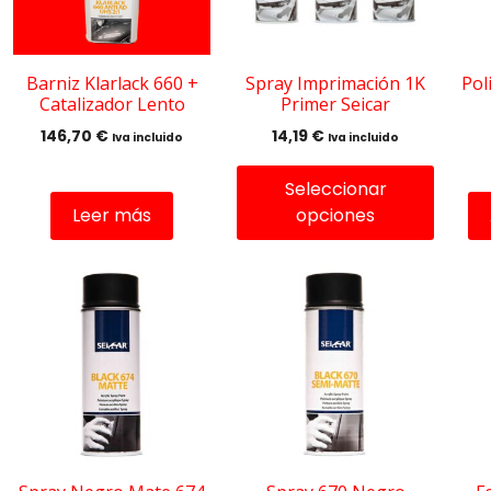
Las
opciones
se
pueden
Barniz Klarlack 660 +
Spray Imprimación 1K
Pol
Catalizador Lento
Primer Seicar
elegir
en
146,70
€
14,19
€
Iva incluido
Iva incluido
la
página
Seleccionar
de
Leer más
opciones
producto