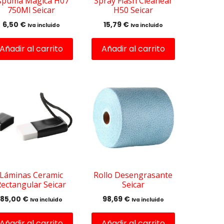
spuma Mágica H07
Spray Flash Cleanear
750Ml Seicar
H50 Seicar
6,50
€
15,79
€
Iva incluido
Iva incluido
Añadir al carrito
Añadir al carrito
Láminas Ceramic
Rollo Desengrasante
ectangular Seicar
Seicar
85,00
€
98,69
€
Iva incluido
Iva incluido
Añadir al carrito
Añadir al carrito