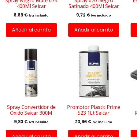
Spray Negro Mate 674
Spray 670 Negro
E
400Ml Seicar
Satinado 400Ml Seicar
8,89
€
9,72
€
Iva incluido
Iva incluido
Añadir al carrito
Añadir al carrito
Spray Convertidor de
Promotor Plastic Prime
Oxido Seicar 300M
523 1Lt Seicar
R
9,83
€
23,96
€
Iva incluido
Iva incluido
Añadir al carrito
Añadir al carrito