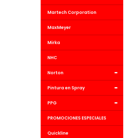
Martech Corporation
MaxMeyer
Mirka
NHC
-
Norton
-
Pintura en Spray
-
PPG
PROMOCIONES ESPECIALES
Quickline