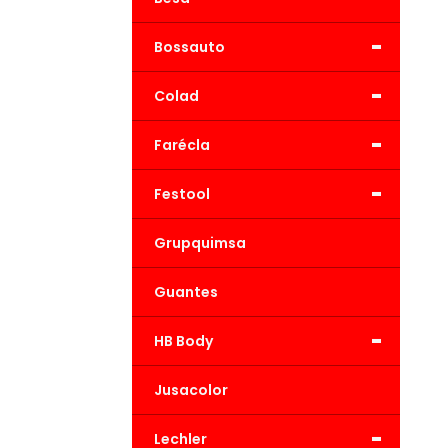
-
Bossauto
-
Colad
-
Farécla
-
Festool
Grupquimsa
Guantes
-
HB Body
Jusacolor
-
Lechler