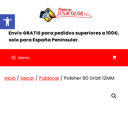
Saltar
al
Abrir barra de herramientas
contenido
Envío GRATIS para pedidos superiores a 100€,
solo para España Peninsular.
Menú
Inicio
/
Seicar
/
Pulidoras
/ Polisher 80 Orbit 12MM