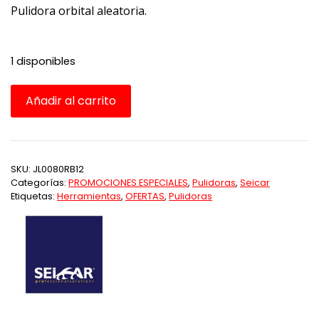
Pulidora orbital aleatoria.
1 disponibles
Polisher
Añadir al carrito
80
Orbit
12MM
cantidad
SKU:
JL0080RB12
Categorías:
PROMOCIONES ESPECIALES
,
Pulidoras
,
Seicar
Etiquetas:
Herramientas
,
OFERTAS
,
Pulidoras