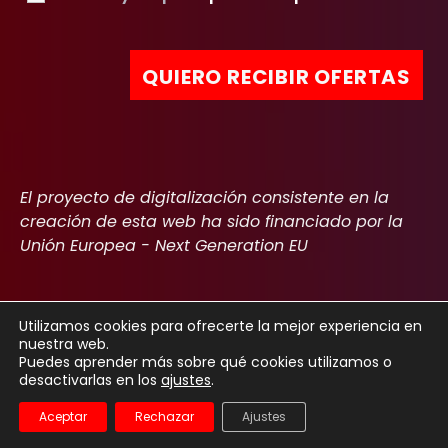
El proyecto de digitalización consistente en la
creación de esta web ha sido financiado por la
Unión Europea - Next Generation EU
Utilizamos cookies para ofrecerte la mejor experiencia en
nuestra web.
Copyright 2022
Aviso Legal
Política de privacidad
Cookies
Puedes aprender más sobre qué cookies utilizamos o
desactivarlas en los
ajustes
.
Declaración de accesibilidad
Aceptar
Rechazar
Ajustes
Español
English