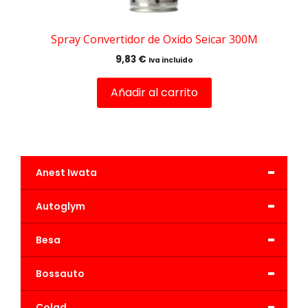
Spray Convertidor de Oxido Seicar 300M
9,83
€
Iva incluido
Añadir al carrito
-
Anest Iwata
-
Autoglym
-
Besa
-
Bossauto
-
Colad