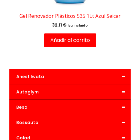
Gel Renovador Plásticos 535 1Lt Azul Seicar
32,11
€
Iva incluido
Añadir al carrito
-
Anest Iwata
-
Autoglym
-
Besa
-
Bossauto
-
Colad