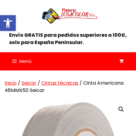
Saltar
al
Abrir barra de herramientas
contenido
Envío GRATIS para pedidos superiores a 100€,
solo para España Peninsular.
Menú
Inicio
/
Seicar
/
Cintas técnicas
/ Cinta Americana
48MMX50 Seicar