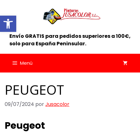
Saltar
al
Abrir barra de herramientas
contenido
Envío GRATIS para pedidos superiores a 100€,
solo para España Peninsular.
Menú
PEUGEOT
09/07/2024
por
Jusacolor
Peugeot