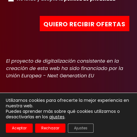
El proyecto de digitalización consistente en la
creación de esta web ha sido financiado por la
Unión Europea - Next Generation EU
Utilizamos cookies para ofrecerte la mejor experiencia en
nuestra web.
Copyright 2022
Aviso Legal
Política de privacidad
Cookies
Puedes aprender más sobre qué cookies utilizamos o
desactivarlas en los
ajustes
.
Declaración de accesibilidad
Aceptar
Rechazar
Ajustes
Español
English