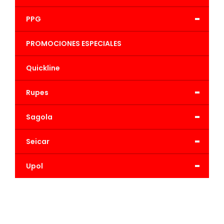
-
PPG
PROMOCIONES ESPECIALES
Quickline
-
Rupes
-
Sagola
-
Seicar
-
Upol