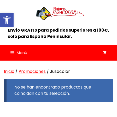
Saltar
al
Abrir barra de herramientas
contenido
Envío GRATIS para pedidos superiores a 100€,
solo para España Peninsular.
Menú
Inicio
/
Promociones
/ Jusacolor
No se han encontrado productos que
coincidan con tu selección.