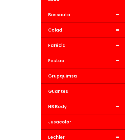
-
Bossauto
-
Colad
-
Farécla
-
Festool
Grupquimsa
Guantes
-
HB Body
Jusacolor
-
Lechler