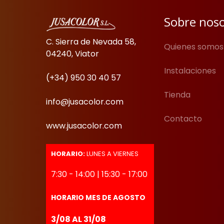
Sobre nos
C. Sierra de Nevada 58,
Quienes somos
04240, Viator
Instalaciones
(+34) 950 30 40 57
Tienda
info@jusacolor.com
Contacto
www.jusacolor.com
HORARIO:
LUNES A VIERNES
7:30 - 14:00 | 15:30 - 17:00
HORARIO MES DE AGOSTO
3/08 AL 31/08