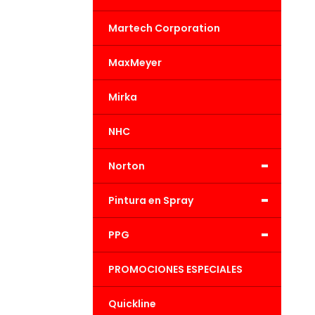
Martech Corporation
MaxMeyer
Mirka
NHC
-
Norton
-
Pintura en Spray
-
PPG
PROMOCIONES ESPECIALES
Quickline