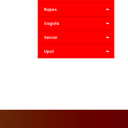
-
Rupes
-
Sagola
-
Seicar
-
Upol