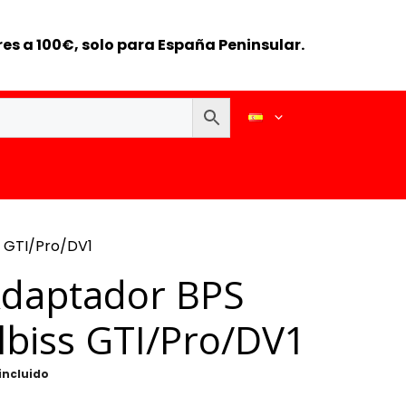
es a 100€, solo para España Peninsular.
s GTI/Pro/DV1
Adaptador BPS
lbiss GTI/Pro/DV1
 incluido