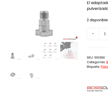
El adaptado
pulverizado
2 disponibl
-
A7
Adaptador
BPS
Devilbiss
SKU:
100390
GTI/Pro/D
Categorías:
cantidad
Etiqueta:
Pist