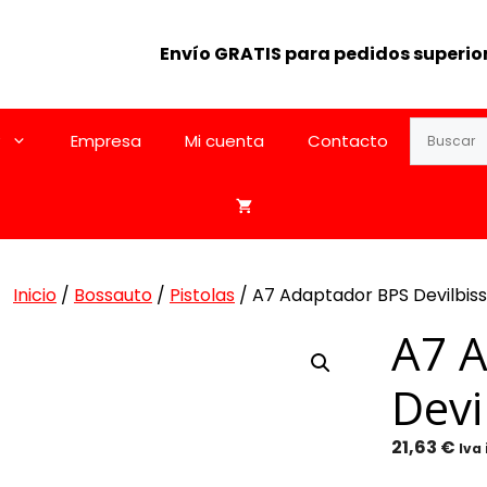
Envío GRATIS para pedidos superior
Empresa
Mi cuenta
Contacto
Inicio
/
Bossauto
/
Pistolas
/ A7 Adaptador BPS Devilbis
A7 
Devi
21,63
€
Iva