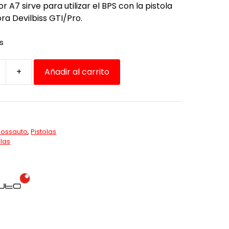
r A7 sirve para utilizar el BPS con la pistola
ra Devilbiss GTI/Pro.
es
+
Añadir al carrito
V1
Bossauto
,
Pistolas
olas