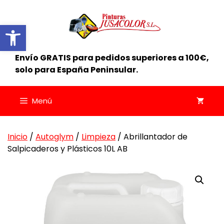
Saltar
al
Abrir barra de herramientas
contenido
Envío GRATIS para pedidos superiores a 100€,
solo para España Peninsular.
Menú
Inicio
/
Autoglym
/
Limpieza
/ Abrillantador de
Salpicaderos y Plásticos 10L AB