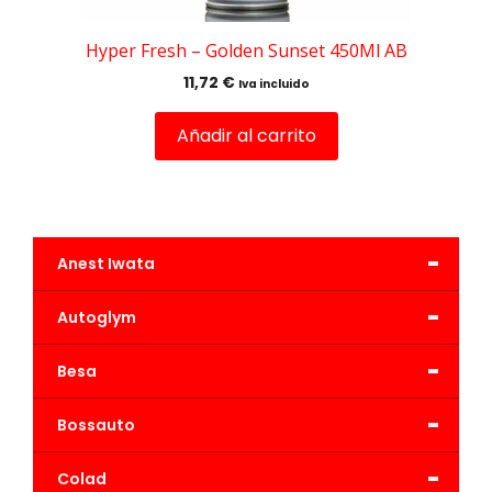
Hyper Fresh – Golden Sunset 450Ml AB
11,72
€
Iva incluido
Añadir al carrito
-
Anest Iwata
-
Autoglym
-
Besa
-
Bossauto
-
Colad