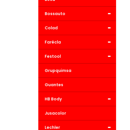
-
Bossauto
-
Colad
-
Farécla
-
Festool
Grupquimsa
Guantes
-
HB Body
Jusacolor
-
Lechler