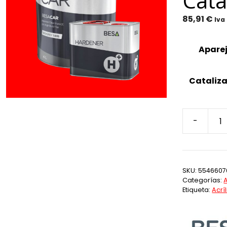
Cata
85,91
€
Iva
Apare
Cataliz
-
Aparejo
Besa-
Car
2C
SKU:
5546607
7035
Categorías:
Gris
Etiqueta:
Acrí
Claro
4L
+