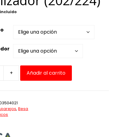
lizador (202/224)
 incluido
jo
ador
+
Añadir al carrito
03504021
Aparejos
,
Besa
licos