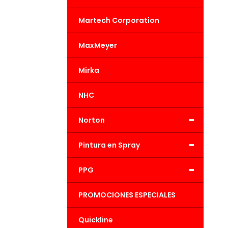
Martech Corporation
MaxMeyer
Mirka
NHC
-
Norton
-
Pintura en Spray
-
PPG
PROMOCIONES ESPECIALES
Quickline