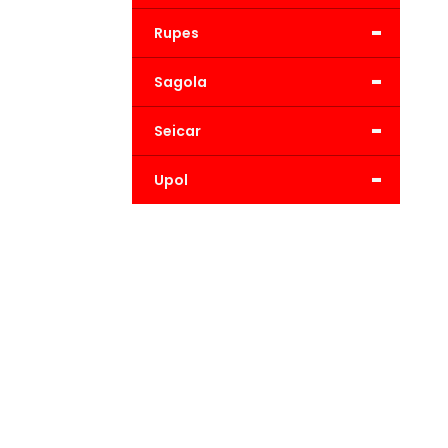
-
Rupes
-
Sagola
-
Seicar
-
Upol