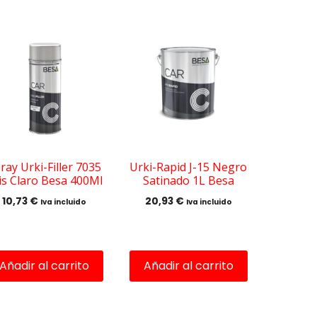
ray Urki-Filler 7035
Urki-Rapid J-15 Negro
is Claro Besa 400Ml
Satinado 1L Besa
10,73
€
20,93
€
Iva incluido
Iva incluido
Añadir al carrito
Añadir al carrito