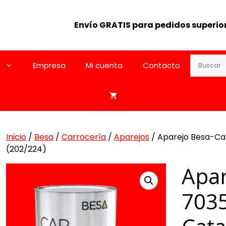
Envío GRATIS para pedidos superior
Empresa
Mi cuenta
Contacto
Inicio
/
Besa
/
Carrocería
/
Aparejos
/ Aparejo Besa-Car
(202/224)
Apar
7035