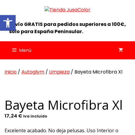
Saltar
al
Abrir barra de herramientas
contenido
Envío GRATIS para pedidos superiores a 100€,
solo para España Peninsular.
Menú
Inicio
/
Autoglym
/
Limpieza
/ Bayeta Microfibra Xl
Bayeta Microfibra Xl
17,24
€
Iva incluido
Excelente acabado. No deja pelusas. Uso Interior o