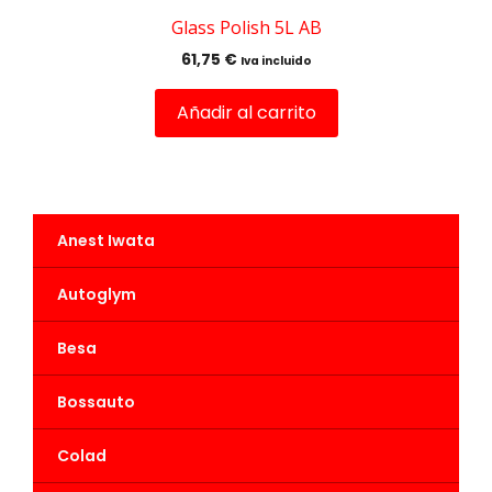
Glass Polish 5L AB
61,75
€
Iva incluido
Añadir al carrito
Anest Iwata
Autoglym
Besa
Bossauto
Colad