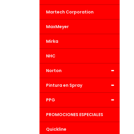
Martech Corporation
MaxMeyer
Mirka
NHC
-
Norton
-
Pintura en Spray
-
PPG
PROMOCIONES ESPECIALES
Quickline