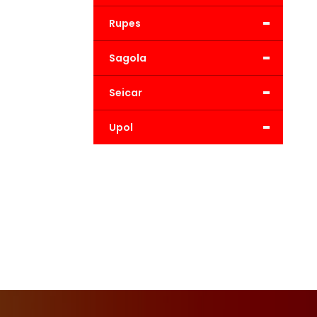
-
Rupes
-
Sagola
-
Seicar
-
Upol