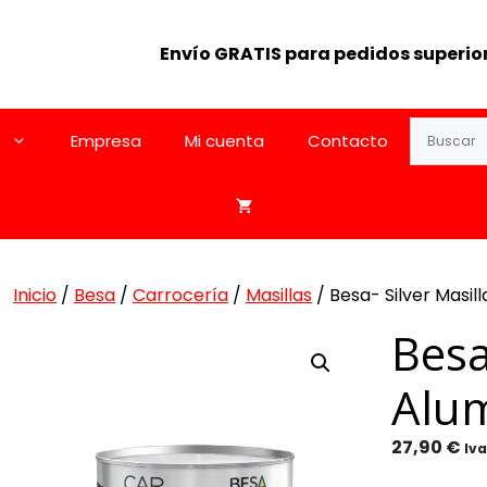
Envío GRATIS para pedidos superior
Empresa
Mi cuenta
Contacto
Inicio
/
Besa
/
Carrocería
/
Masillas
/ Besa- Silver Masill
Besa
Alum
27,90
€
Iva