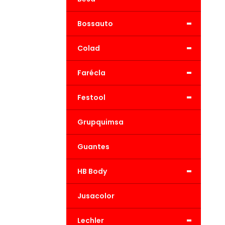
-
Bossauto
-
Colad
-
Farécla
-
Festool
Grupquimsa
Guantes
-
HB Body
Jusacolor
-
Lechler