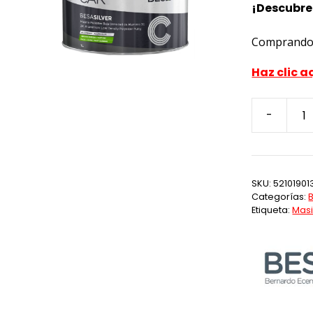
¡Descubre
Comprando 
Haz clic a
-
Besa-
Silver
Masilla
Aluminio
SKU:
52101901
1L
Categorías:
cantidad
Etiqueta:
Masi