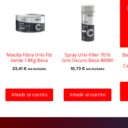
pro
tie
múl
var
Las
opc
se
pu
Masilla Fibra Urki-Fib
Spray Urki-Filler 7016
Be
Verde 1.8Kg Besa
Gris Oscuro Besa 400Ml
ele
Ca
en
23,41
€
10,73
€
Iva incluido
Iva incluido
la
pág
de
Añadir al carrito
Añadir al carrito
pro