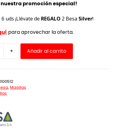
 nuestra promoción especial!
6 uds ¡Llévate de
REGALO
2 Besa
Silver
!
quí
para aprovechar la oferta.
+
Añadir al carrito
3100512
Besa
,
Masillas
llas