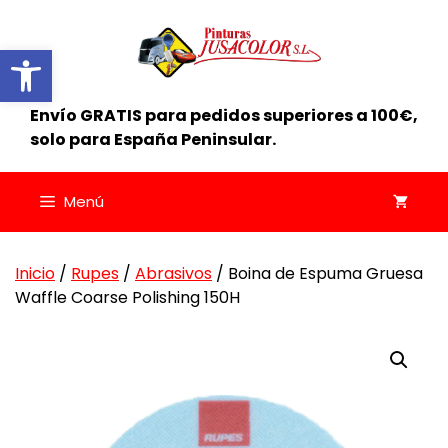
Saltar
al
Abrir barra de herramientas
contenido
Envío GRATIS para pedidos superiores a 100€,
solo para España Peninsular.
Menú
Inicio
/
Rupes
/
Abrasivos
/ Boina de Espuma Gruesa
Waffle Coarse Polishing 150H