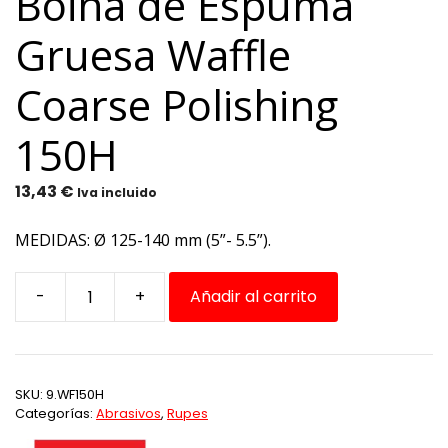
Boina de Espuma
Gruesa Waffle
Coarse Polishing
150H
13,43
€
Iva incluido
MEDIDAS: Ø 125-140 mm (5”- 5.5”).
-
+
Añadir al carrito
Boina
de
Espuma
Gruesa
SKU:
9.WF150H
Waffle
Categorías:
Abrasivos
,
Rupes
Coarse