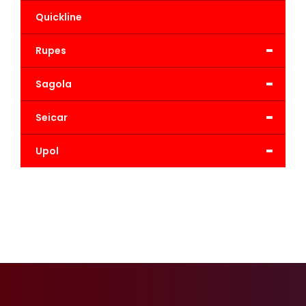
Quickline
-
Rupes
-
Sagola
-
Seicar
-
Upol