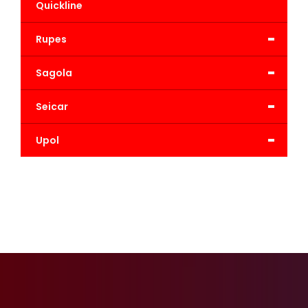
Quickline
-
Rupes
-
Sagola
-
Seicar
-
Upol