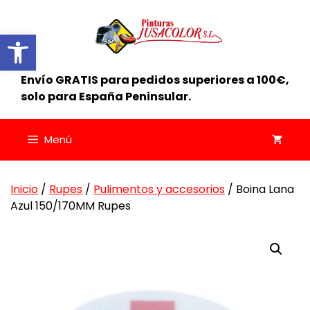
Saltar
al
Abrir barra de herramientas
contenido
Envío GRATIS para pedidos superiores a 100€,
solo para España Peninsular.
Menú
Inicio
/
Rupes
/
Pulimentos y accesorios
/ Boina Lana
Azul 150/170MM Rupes