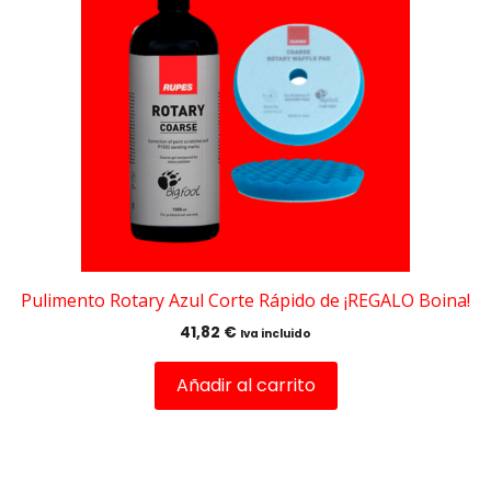
Pulimento Rotary Azul Corte Rápido de ¡REGALO Boina!
41,82
€
Iva incluido
Añadir al carrito