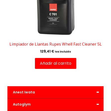
Limpiador de Llantas Rupes Whell Fast Cleaner 5L
129,41
€
Iva incluido
Añadir al carrito
-
Anest Iwata
-
Autoglym