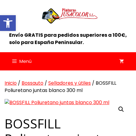
Saltar
al
Abrir barra de herramientas
contenido
Envío GRATIS para pedidos superiores a 100€,
solo para España Peninsular.
Menú
Inicio
/
Bossauto
/
Selladores y útiles
/ BOSSFILL
Poliuretano juntas blanco 300 ml
BOSSFILL