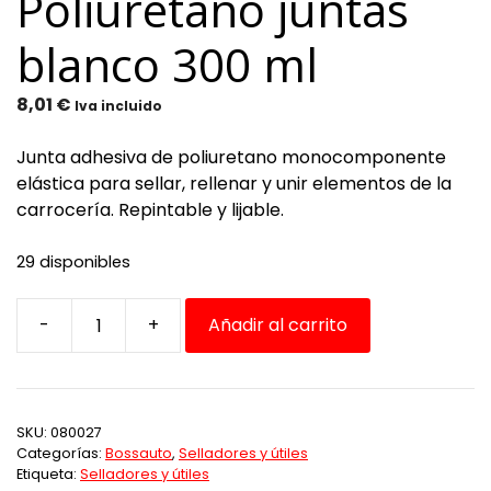
Poliuretano juntas
blanco 300 ml
8,01
€
Iva incluido
Junta adhesiva de poliuretano monocomponente
elástica para sellar, rellenar y unir elementos de la
carrocería. Repintable y lijable.
29 disponibles
-
+
Añadir al carrito
BOSSFILL
Poliuretano
juntas
blanco
SKU:
080027
300
Categorías:
Bossauto
,
Selladores y útiles
ml
Etiqueta:
Selladores y útiles