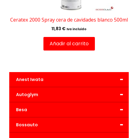
Ceratex 2000 Spray cera de cavidades blanco 500ml
11,83
€
Iva incluido
Añadir al carrito
-
Anest Iwata
-
Autoglym
-
Besa
-
Bossauto