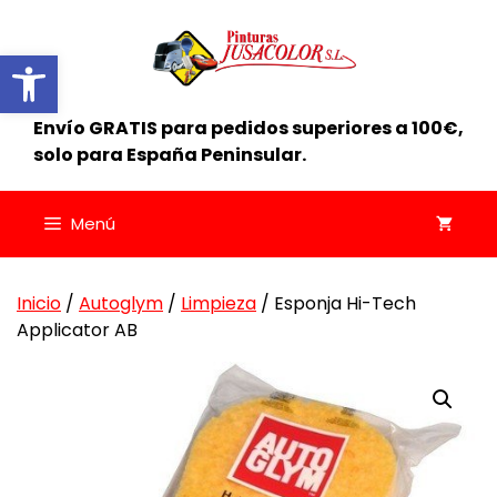
Saltar
al
Abrir barra de herramientas
contenido
Envío GRATIS para pedidos superiores a 100€,
solo para España Peninsular.
Menú
Inicio
/
Autoglym
/
Limpieza
/ Esponja Hi-Tech
Applicator AB