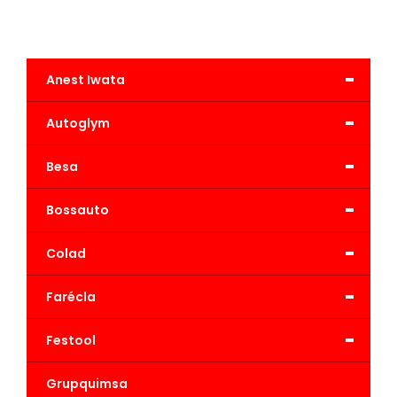
-
Anest Iwata
-
Autoglym
-
Besa
-
Bossauto
-
Colad
-
Farécla
-
Festool
Grupquimsa