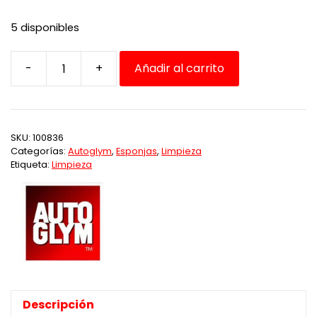
5 disponibles
-
+
Añadir al carrito
Esponja
Hi-
Tech
Applicator
SKU:
100836
AB
Categorías:
Autoglym
,
Esponjas
,
Limpieza
cantidad
Etiqueta:
Limpieza
Descripción