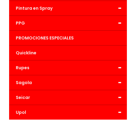
-
Pintura en Spray
-
PPG
PROMOCIONES ESPECIALES
Quickline
-
Rupes
-
Sagola
-
Seicar
-
Upol