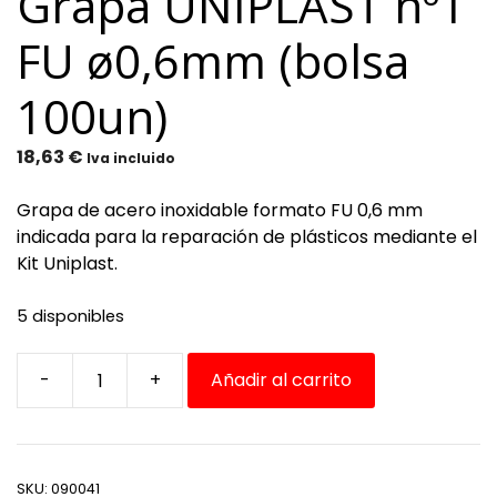
Grapa UNIPLAST nº1
FU ø0,6mm (bolsa
100un)
18,63
€
Iva incluido
Grapa de acero inoxidable formato FU 0,6 mm
indicada para la reparación de plásticos mediante el
Kit Uniplast.
5 disponibles
-
+
Añadir al carrito
Grapa
UNIPLAST
nº1
FU
SKU:
090041