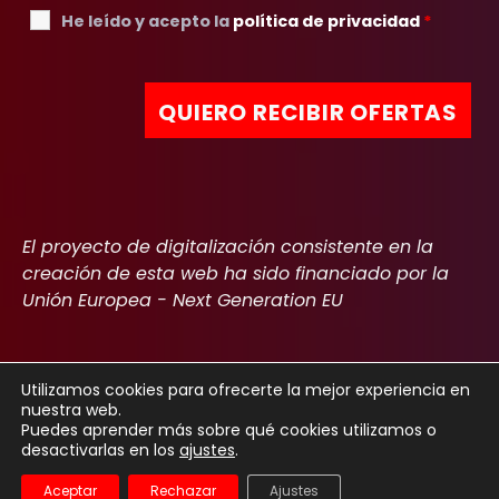
He leído y acepto la
política de privacidad
*
El proyecto de digitalización consistente en la
creación de esta web ha sido financiado por la
Unión Europea - Next Generation EU
Utilizamos cookies para ofrecerte la mejor experiencia en
nuestra web.
Copyright 2022
Aviso Legal
Política de privacidad
Cookies
Puedes aprender más sobre qué cookies utilizamos o
desactivarlas en los
ajustes
.
Declaración de accesibilidad
Aceptar
Rechazar
Ajustes
Español
English