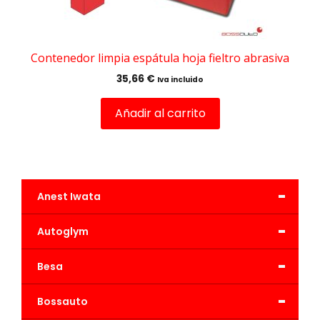
Contenedor limpia espátula hoja fieltro abrasiva
35,66
€
Iva incluido
Añadir al carrito
-
Anest Iwata
-
Autoglym
-
Besa
-
Bossauto