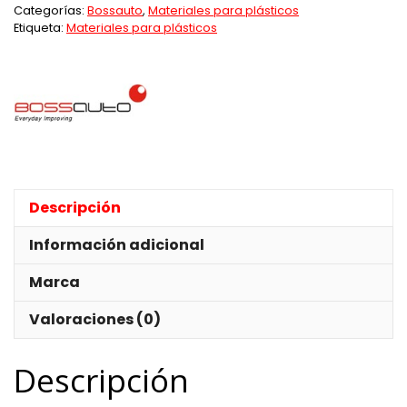
ø0,6mm
Categorías:
Bossauto
,
Materiales para plásticos
(bolsa
Etiqueta:
Materiales para plásticos
100un)
cantidad
Descripción
Información adicional
Marca
Valoraciones (0)
Descripción