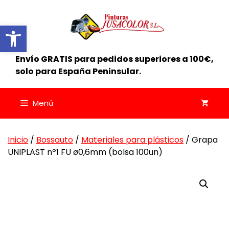
Saltar
al
Abrir barra de herramientas
contenido
Envío GRATIS para pedidos superiores a 100€,
solo para España Peninsular.
Menú
Inicio
/
Bossauto
/
Materiales para plásticos
/ Grapa
UNIPLAST nº1 FU ø0,6mm (bolsa 100un)