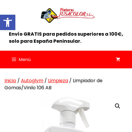
Saltar
al
Abrir barra de herramientas
contenido
Envío GRATIS para pedidos superiores a 100€,
solo para España Peninsular.
Menú
Inicio
/
Autoglym
/
Limpieza
/ Limpiador de
Gomas/Vinilo 106 AB