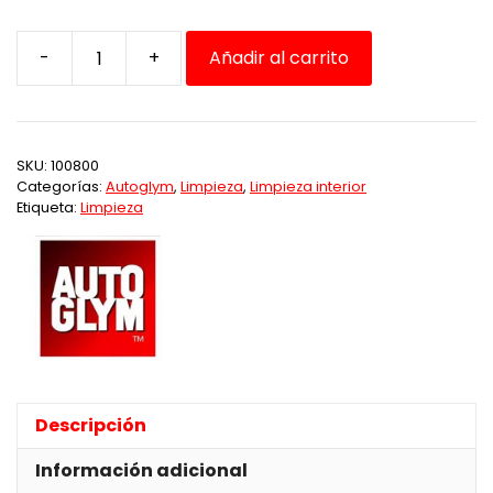
-
+
Añadir al carrito
Limpiador
de
Gomas/Vinilo
106
SKU:
100800
AB
Categorías:
Autoglym
,
Limpieza
,
Limpieza interior
cantidad
Etiqueta:
Limpieza
Descripción
Información adicional