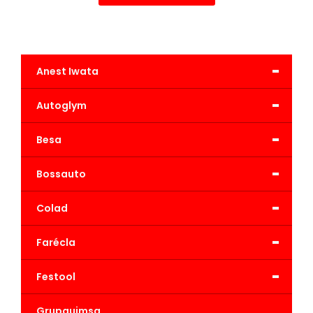
-
Anest Iwata
-
Autoglym
-
Besa
-
Bossauto
-
Colad
-
Farécla
-
Festool
Grupquimsa