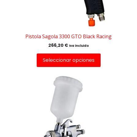
elegir
en
la
página
de
Pistola Sagola 3300 GTO Black Racing
producto
266,20
€
Iva incluido
Seleccionar opciones