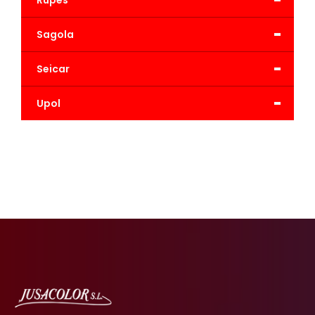
-
Rupes
-
Sagola
-
Seicar
-
Upol