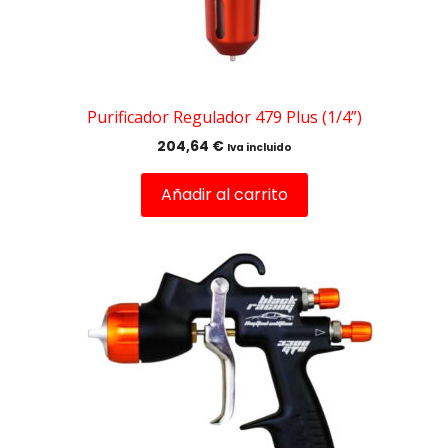
Purificador Regulador 479 Plus (1/4”)
204,64
€
Iva incluido
Añadir al carrito
Este
producto
tiene
múltiples
variantes.
Las
opciones
se
pueden