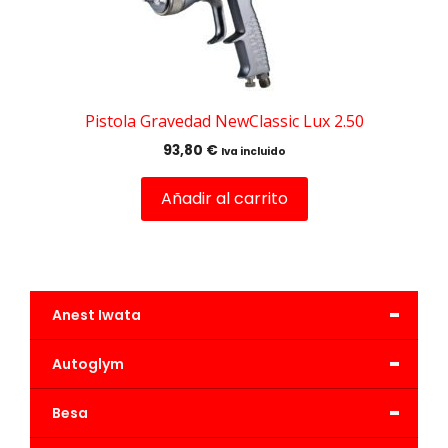
Pistola Gravedad NewClassic Lux 2.50
93,80
€
Iva incluido
Añadir al carrito
-
Anest Iwata
-
Autoglym
-
Besa