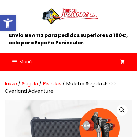
Saltar
al
Abrir barra de herramientas
contenido
Envío GRATIS para pedidos superiores a 100€,
solo para España Peninsular.
Menú
Inicio
/
Sagola
/
Pistolas
/ Maletín Sagola 4600
Overland Adventure