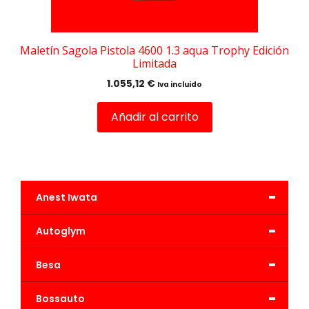
Maletín Sagola Pistola 4600 1.3 aqua Trophy Edición
Limitada
1.055,12
€
Iva incluido
Añadir al carrito
-
Anest Iwata
-
Autoglym
-
Besa
-
Bossauto