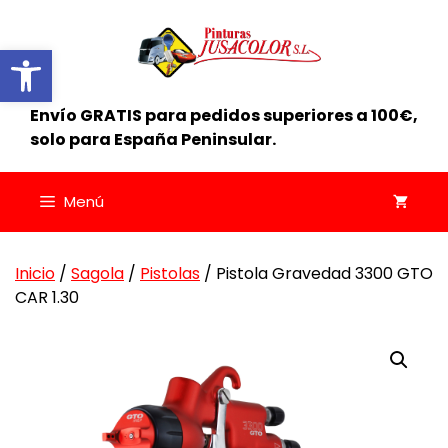
Saltar
al
Abrir barra de herramientas
contenido
Envío GRATIS para pedidos superiores a 100€,
solo para España Peninsular.
Menú
Inicio
/
Sagola
/
Pistolas
/ Pistola Gravedad 3300 GTO
CAR 1.30