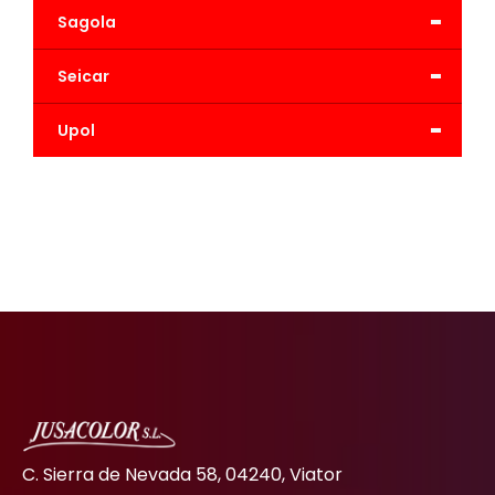
-
Sagola
-
Seicar
-
Upol
C. Sierra de Nevada 58, 04240, Viator