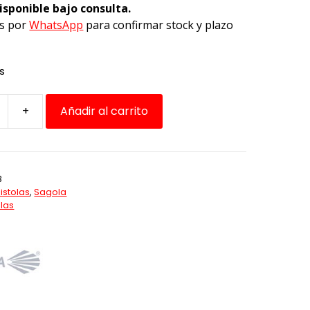
isponible bajo consulta.
s por
WhatsApp
para confirmar stock y plazo
es
+
Añadir al carrito
3
istolas
,
Sagola
olas