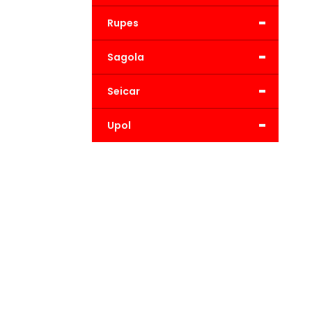
-
Rupes
-
Sagola
-
Seicar
-
Upol