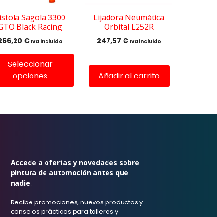
eden
istola Sagola 3300
Lijadora Neumática
GTO Black Racing
Orbital L252R
gir
266,20
€
247,57
€
Iva incluido
Iva incluido
ina
Seleccionar
opciones
Añadir al carrito
ducto
Accede a ofertas y novedades sobre
pintura de automoción antes que
nadie.
Recibe promociones, nuevos productos y
consejos prácticos para talleres y