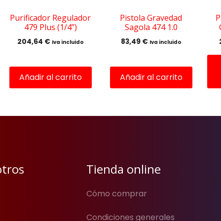
se
pu
Purificador Regulador
Pistola Gravedad
P
479 Plus (1/4”)
Sagola 474 1.0
ele
en
204,64
€
83,49
€
Iva incluido
Iva incluido
la
pág
de
Añadir al carrito
Añadir al carrito
pro
otros
Tienda online
Cómo comprar
Condiciones generales