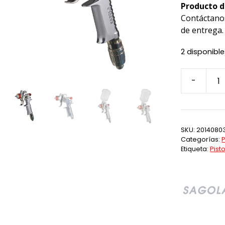
Producto d
Contáctano
de entrega.
2 disponibl
-
Pistola
Gravedad
Premium
475
SKU:
2014080
1.00
Categorías:
P
cantidad
Etiqueta:
Pist