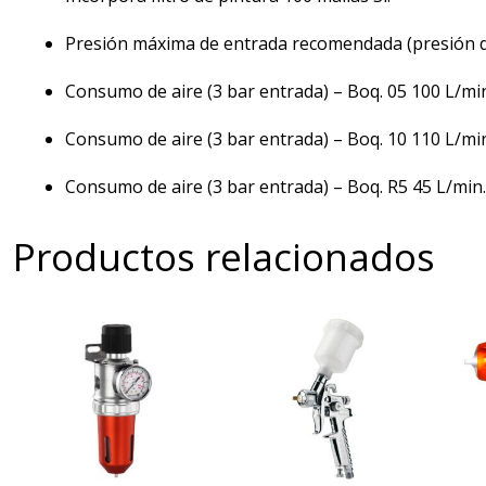
Presión máxima de entrada recomendada (presión de 
Consumo de aire (3 bar entrada) – Boq. 05 100 L/mi
Consumo de aire (3 bar entrada) – Boq. 10 110 L/mi
Consumo de aire (3 bar entrada) – Boq. R5 45 L/min.
Productos relacionados
Est
pro
tie
múl
var
Las
opc