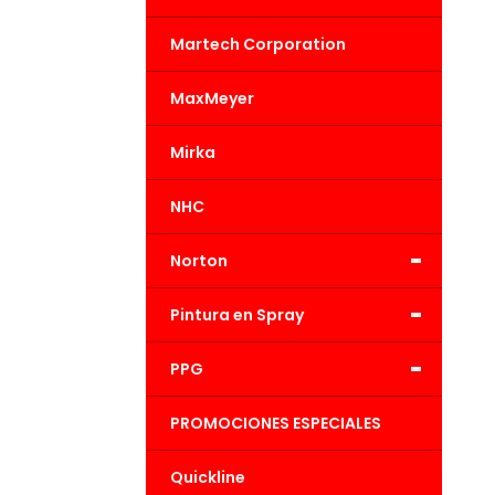
Martech Corporation
MaxMeyer
Mirka
NHC
-
Norton
-
Pintura en Spray
-
PPG
PROMOCIONES ESPECIALES
Quickline