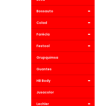
-
Bossauto
-
Colad
-
Farécla
-
Festool
Grupquimsa
Guantes
-
HB Body
Jusacolor
-
Lechler