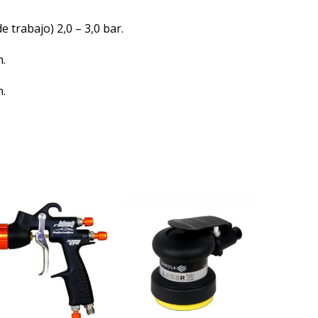
trabajo) 2,0 – 3,0 bar.
n.
n.
e
ducto
ne
tiples
iantes.
iones