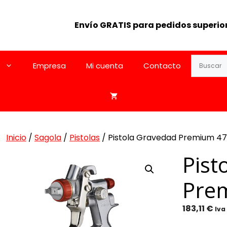
Envío GRATIS para pedidos superior
Empresa
Mi cuenta
Contacto
Inicio
/
Sagola
/
Pistolas
/ Pistola Gravedad Premium 47
Pist
Pre
183,11
€
Iva