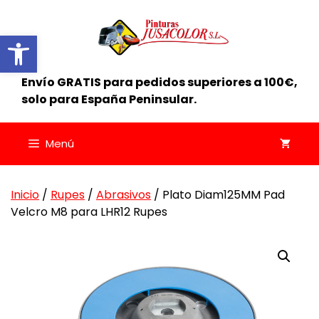
Saltar
al
Abrir barra de herramientas
contenido
Envío GRATIS para pedidos superiores a 100€,
solo para España Peninsular.
Menú
Inicio
/
Rupes
/
Abrasivos
/ Plato Diam125MM Pad
Velcro M8 para LHR12 Rupes