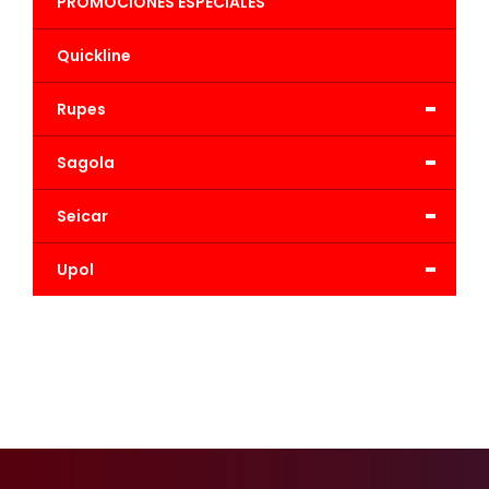
PROMOCIONES ESPECIALES
Quickline
-
Rupes
-
Sagola
-
Seicar
-
Upol