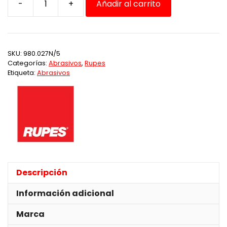
-
+
Añadir al carrito
Plato
Diam125MM
Pad
Velcro
SKU:
980.027N/5
M8
Categorías:
Abrasivos
,
Rupes
para
Etiqueta:
Abrasivos
LHR12
Rupes
cantidad
Descripción
Información adicional
Marca