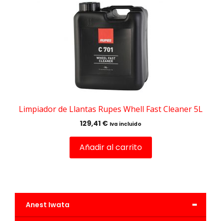
Limpiador de Llantas Rupes Whell Fast Cleaner 5L
129,41
€
Iva incluido
Añadir al carrito
-
Anest Iwata