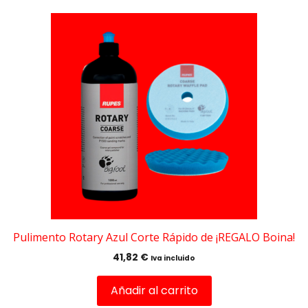
Pulimento Rotary Azul Corte Rápido de ¡REGALO Boina!
41,82
€
Iva incluido
Añadir al carrito