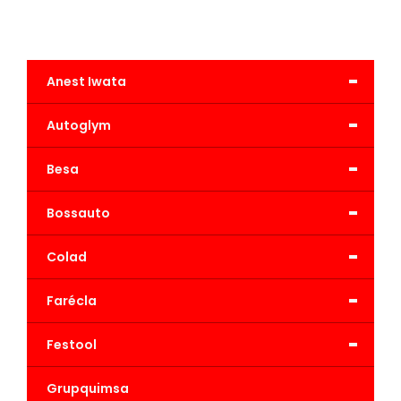
-
Anest Iwata
-
Autoglym
-
Besa
-
Bossauto
-
Colad
-
Farécla
-
Festool
Grupquimsa