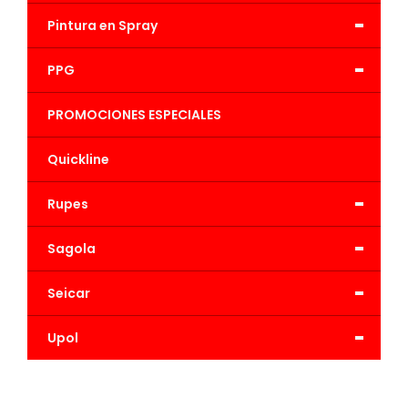
-
Pintura en Spray
-
PPG
PROMOCIONES ESPECIALES
Quickline
-
Rupes
-
Sagola
-
Seicar
-
Upol