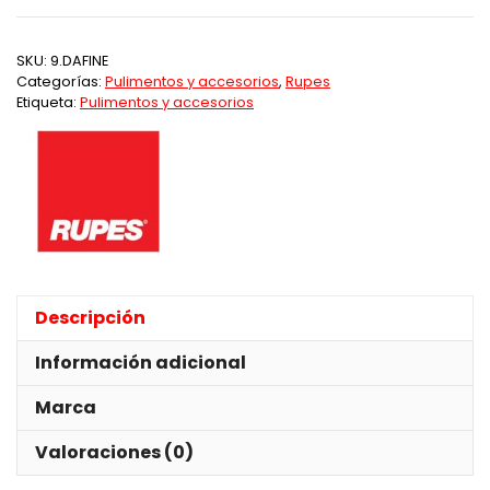
Fine
Amarillo
SKU:
9.DAFINE
1Lt
Categorías:
Pulimentos y accesorios
,
Rupes
Rupes
Etiqueta:
Pulimentos y accesorios
cantidad
Descripción
Información adicional
Marca
Valoraciones (0)