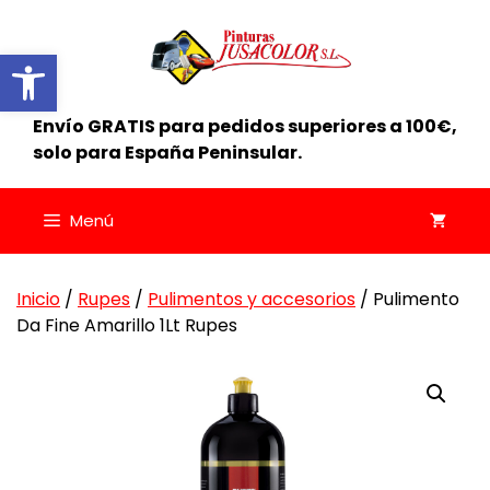
Saltar
al
Abrir barra de herramientas
contenido
Envío GRATIS para pedidos superiores a 100€,
solo para España Peninsular.
Menú
Inicio
/
Rupes
/
Pulimentos y accesorios
/ Pulimento
Da Fine Amarillo 1Lt Rupes