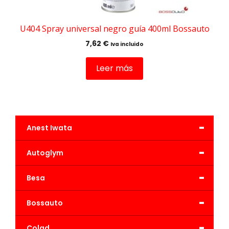
U404 Spray universal negro guía 400ml Bossauto
7,62
€
Iva incluido
Leer más
-
Anest Iwata
-
Autoglym
-
Besa
-
Bossauto
-
Colad