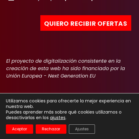
El proyecto de digitalización consistente en la
creación de esta web ha sido financiado por la
Unión Europea - Next Generation EU
Utilizamos cookies para ofrecerte la mejor experiencia en
nuestra web.
Copyright 2022
Aviso Legal
Política de privacidad
Cookies
Puedes aprender más sobre qué cookies utilizamos o
desactivarlas en los
ajustes
.
Declaración de accesibilidad
Aceptar
Rechazar
Ajustes
Español
English