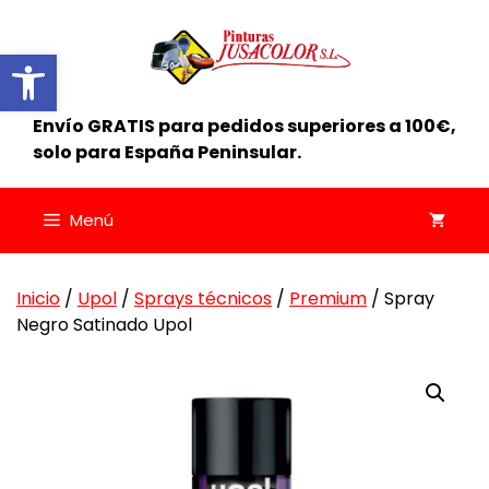
Saltar
al
Abrir barra de herramientas
contenido
Envío GRATIS para pedidos superiores a 100€,
solo para España Peninsular.
Menú
Inicio
/
Upol
/
Sprays técnicos
/
Premium
/ Spray
Negro Satinado Upol