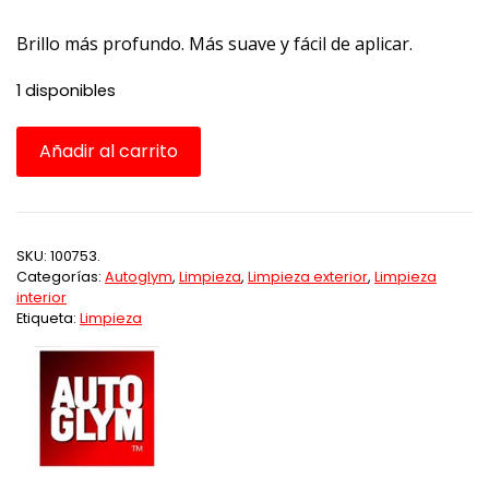
Brillo más profundo. Más suave y fácil de aplicar.
1 disponibles
Ultra
Añadir al carrito
High
Definition
Wax
AB
SKU:
100753.
150GR
Categorías:
Autoglym
,
Limpieza
,
Limpieza exterior
,
Limpieza
cantidad
interior
Etiqueta:
Limpieza