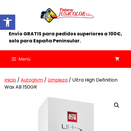
Saltar
al
Abrir barra de herramientas
contenido
Envío GRATIS para pedidos superiores a 100€,
solo para España Peninsular.
Menú
Inicio
/
Autoglym
/
Limpieza
/ Ultra High Definition
Wax AB 150GR