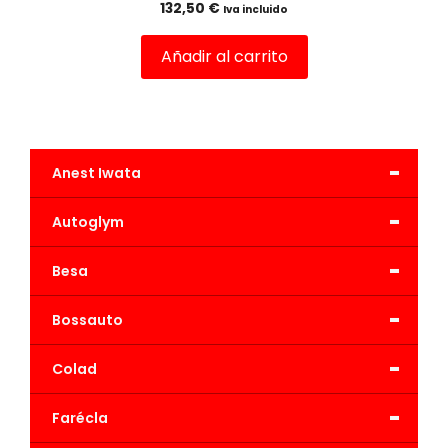
132,50
€
Iva incluido
Añadir al carrito
-
Anest Iwata
-
Autoglym
-
Besa
-
Bossauto
-
Colad
-
Farécla