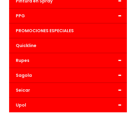
-
Pintura en Spray
-
PPG
PROMOCIONES ESPECIALES
Quickline
-
Rupes
-
Sagola
-
Seicar
-
Upol