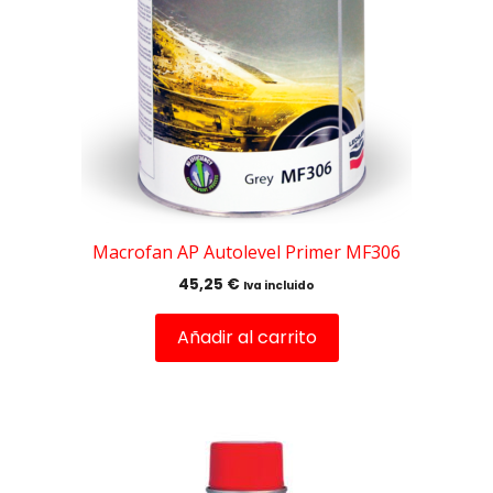
Macrofan AP Autolevel Primer MF306
45,25
€
Iva incluido
Añadir al carrito
Este
producto
tiene
múltiples