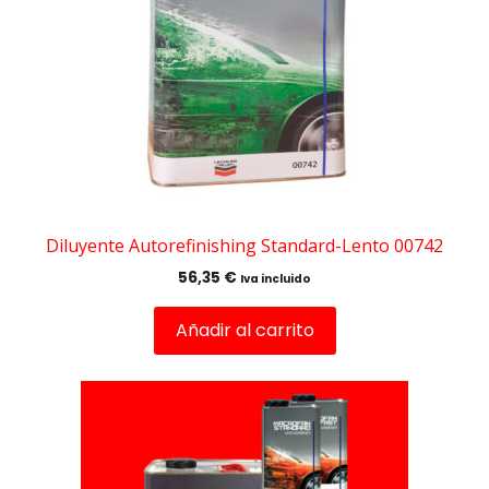
Diluyente Autorefinishing Standard-Lento 00742
56,35
€
Iva incluido
Añadir al carrito
Este
producto
tiene
múltiples