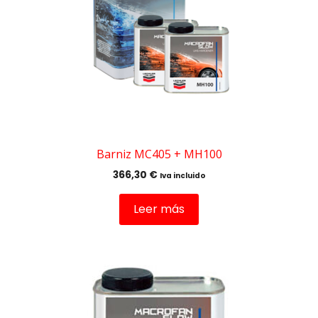
Barniz MC405 + MH100
366,30
€
Iva incluido
Leer más