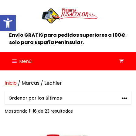
Saltar
al
Abrir barra de herramientas
contenido
Envío GRATIS para pedidos superiores a 100€,
solo para España Peninsular.
Menú
Inicio
/ Marcas / Lechler
Ordenado
Mostrando 1–16 de 23 resultados
por
los
últimos