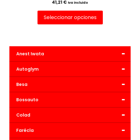
41,21
€
Iva incluido
Seleccionar opciones
-
Anest Iwata
-
Autoglym
-
Besa
-
Bossauto
-
Colad
-
Farécla