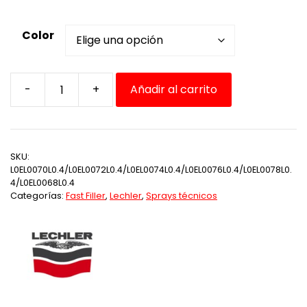
de
precios:
Color
desde
21,15 €
hasta
-
+
Añadir al carrito
26,27 €
Energy
Line
Fast
Filler
SKU:
cantidad
L0EL0070L0.4/L0EL0072L0.4/L0EL0074L0.4/L0EL0076L0.4/L0EL0078L0.
4/L0EL0068L0.4
Categorías:
Fast Filler
,
Lechler
,
Sprays técnicos