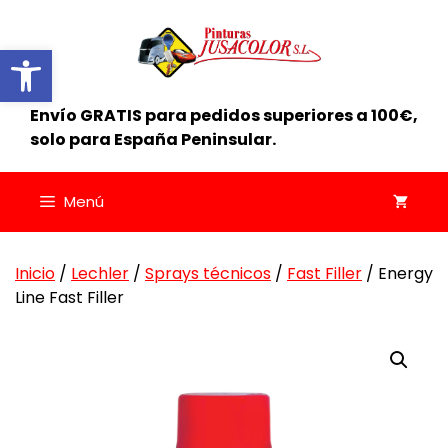
Saltar
al
Abrir barra de herramientas
contenido
Envío GRATIS para pedidos superiores a 100€,
solo para España Peninsular.
Menú
Inicio
/
Lechler
/
Sprays técnicos
/
Fast Filler
/ Energy
Line Fast Filler