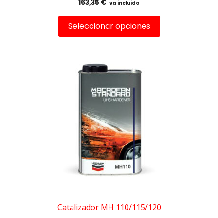
163,35
€
Iva incluido
Seleccionar opciones
Este
producto
tiene
múltiples
variantes.
Las
opciones
se
pueden
elegir
en
la
página
de
Catalizador MH 110/115/120
producto