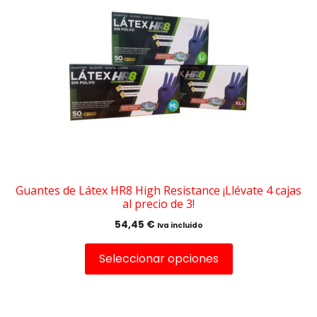
tiene
múltiples
variantes.
Las
opciones
se
pueden
elegir
en
la
página
de
Guantes de Látex HR8 High Resistance ¡Llévate 4 cajas
al precio de 3!
producto
54,45
€
Iva incluido
Seleccionar opciones