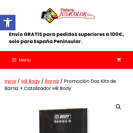
Saltar
al
Abrir barra de herramientas
contenido
Envío GRATIS para pedidos superiores a 100€,
solo para España Peninsular.
Menú
Inicio
/
HB Body
/
Barniz
/ Promoción Dos Kits de
Barniz + Catalizador HB Body