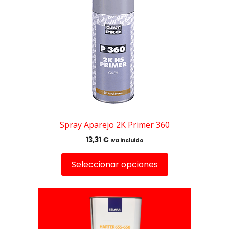
múltiples
variantes.
Las
opciones
se
pueden
elegir
en
la
página
de
Spray Aparejo 2K Primer 360
producto
13,31
€
Iva incluido
Seleccionar opciones