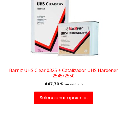
múltiples
variantes.
Las
opciones
se
pueden
elegir
en
la
página
de
Barniz UHS Clear 0325 + Catalizador UHS Hardener
2545/2550
producto
447,70
€
Iva incluido
Seleccionar opciones
Este
producto