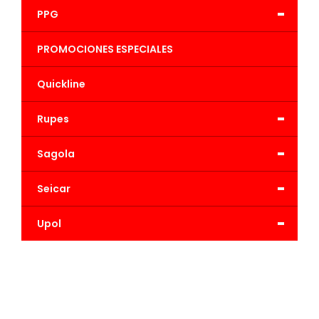
-
PPG
PROMOCIONES ESPECIALES
Quickline
-
Rupes
-
Sagola
-
Seicar
-
Upol