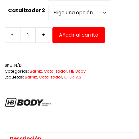
Catalizador 2
-
+
Añadir al carrito
Promoción
Dos
Kits
de
SKU:
N/D
Barniz
Categorías:
Barniz
,
Catalizador
,
HB Body
+
Etiquetas:
Barniz
,
Catalizador
,
OFERTAS
Catalizador
HB
Body
cantidad
Descripción